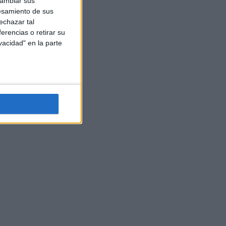
cambiar sus
esamiento de sus
echazar tal
erencias o retirar su
vacidad" en la parte