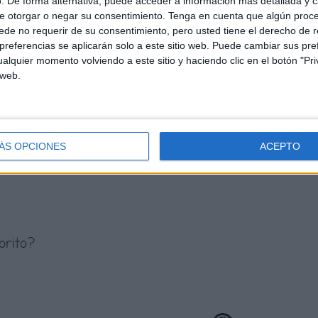
. De forma alternativa, puede acceder a información más detallada y 
e otorgar o negar su consentimiento.
Tenga en cuenta que algún proc
de no requerir de su consentimiento, pero usted tiene el derecho de r
referencias se aplicarán solo a este sitio web. Puede cambiar sus pref
alquier momento volviendo a este sitio y haciendo clic en el botón "Pri
 web.
ÁS OPCIONES
ACEPTO