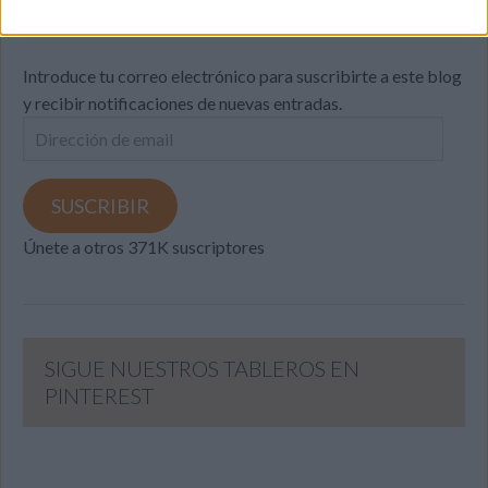
Introduce tu correo electrónico para suscribirte a este blog
y recibir notificaciones de nuevas entradas.
Dirección
de
email
SUSCRIBIR
Únete a otros 371K suscriptores
SIGUE NUESTROS TABLEROS EN
PINTEREST