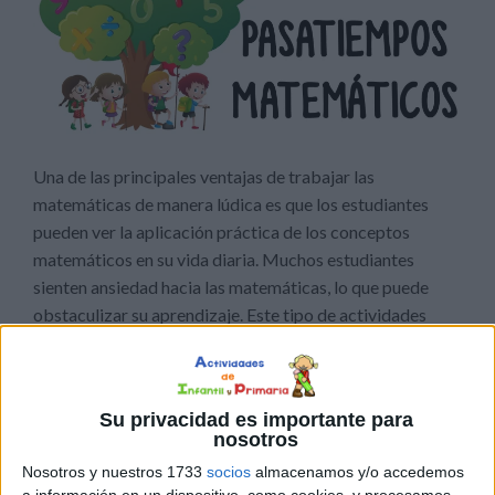
Una de las principales ventajas de trabajar las
matemáticas de manera lúdica es que los estudiantes
pueden ver la aplicación práctica de los conceptos
matemáticos en su vida diaria. Muchos estudiantes
sienten ansiedad hacia las matemáticas, lo que puede
obstaculizar su aprendizaje. Este tipo de actividades
pueden ayudar a reducir este miedo al proporcionar un
ambiente de aprendizaje menos intimidante y más
amigable. Los estudiantes se enfrentan a desafíos
Su privacidad es importante para
matemáticos de una manera no amenazante y, con el
nosotros
tiempo, pueden desarrollar una actitud más positiva
Nosotros y nuestros 1733
socios
almacenamos y/o accedemos
hacia las matemáticas.