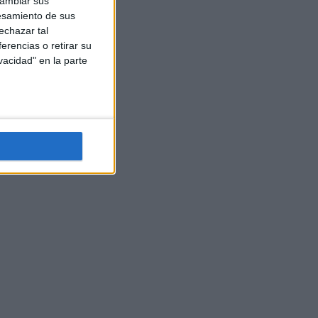
cambiar sus
esamiento de sus
echazar tal
erencias o retirar su
vacidad" en la parte