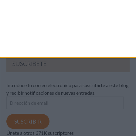
SUSCRIBETE
Introduce tu correo electrónico para suscribirte a este blog
y recibir notificaciones de nuevas entradas.
Dirección
de
email
SUSCRIBIR
Únete a otros 371K suscriptores