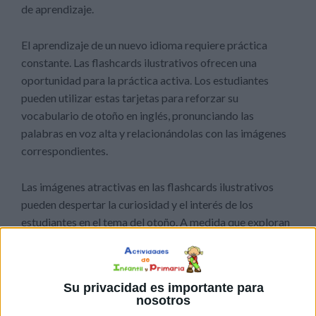
de aprendizaje.
El aprendizaje de un nuevo idioma requiere práctica
constante. Las flashcards ilustrativos ofrecen una
oportunidad para la práctica activa. Los estudiantes
pueden utilizar estas tarjetas para reforzar su
vocabulario de otoño en inglés, pronunciando las
palabras en voz alta y relacionándolas con las imágenes
correspondientes.
Las imágenes atractivas en las flashcards ilustrativos
pueden despertar la curiosidad y el interés de los
estudiantes en el tema del otoño. A medida que exploran
las tarjetas y relacionan las palabras con las imágenes, es
más probable que quieran aprender más sobre la
estación y su vocabulario asociado.
Su privacidad es importante para
nosotros