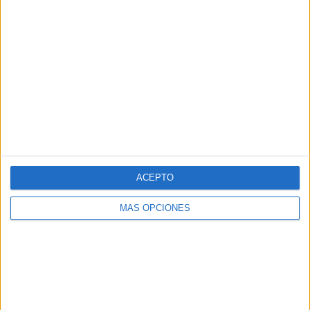
Comentario
*
Nombre
*
ACEPTO
MÁS OPCIONES
Correo electrónico
*
Web