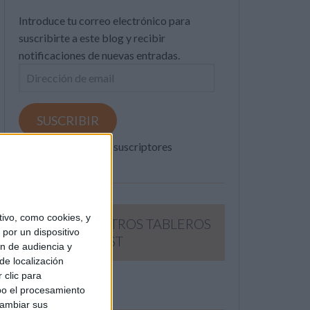
Introduce tu correo electrónico para
suscribirte a este blog y recibir
notificaciones de nuevas entradas.
Dirección
de
email
SUSCRIBIR
Únete a otros 371K suscriptores
ivo, como cookies, y
SIGUE NUESTROS TABLEROS
por un dispositivo
EN PINTEREST
ón de audiencia y
de localización
 clic para
bo el procesamiento
cambiar sus