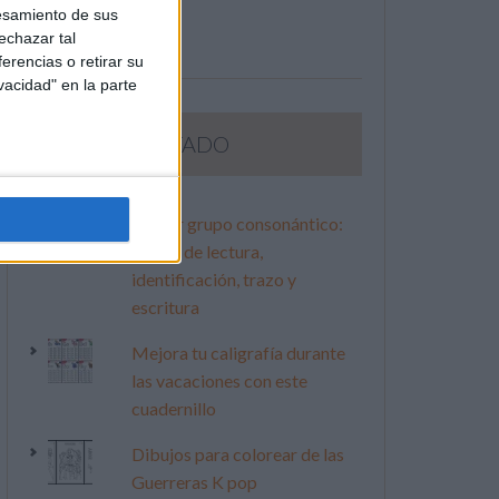
esamiento de sus
echazar tal
erencias o retirar su
vacidad" en la parte
LO MÁS VISITADO
Primer grupo consonántico:
Fichas de lectura,
identificación, trazo y
escritura
Mejora tu caligrafía durante
las vacaciones con este
cuadernillo
Dibujos para colorear de las
Guerreras K pop