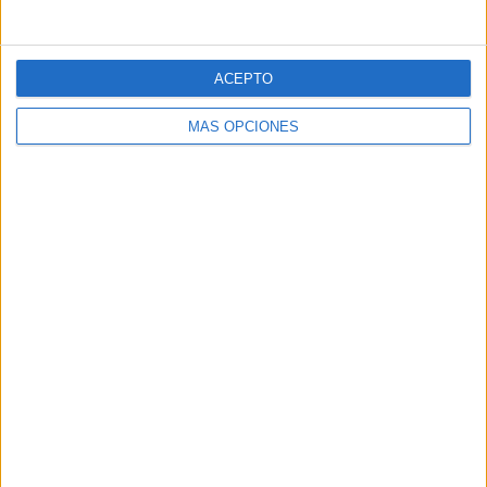
ACEPTO
MÁS OPCIONES
Nombre
*
Correo electrónico
*
Web
Recibir un correo electrónico con los siguientes