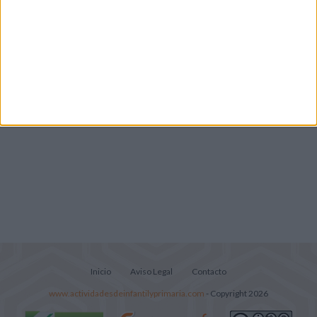
Infantil y Preescolar
Lecturitas sencillas para trabajar la
comprensión lectora en nivel inicial
Cuadernito aprendemos a leer letra por
letra con el método de sílabas simples
Inicio
Aviso Legal
Contacto
www.actividadesdeinfantilyprimaria.com
- Copyright 2026