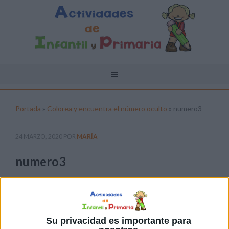
Portada
»
Colorea y encuentra el número oculto
»
numero3
24 MARZO, 2020
POR
MARÍA
numero3
Pulsa sobre el enlace para descargar el
archivo:
Su privacidad es importante para