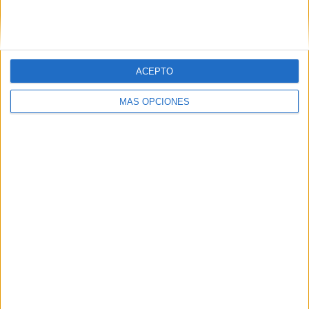
PINTEREST
ACEPTO
MÁS OPCIONES
LO MÁS VISITADO
Primer grupo consonántico: Fichas de
lectura, identificación, trazo y escritura
Dibujos para colorear de las Guerreras K
pop
Súper librito de 500 actividades para