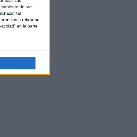
cambiar sus
esamiento de sus
echazar tal
erencias o retirar su
vacidad" en la parte