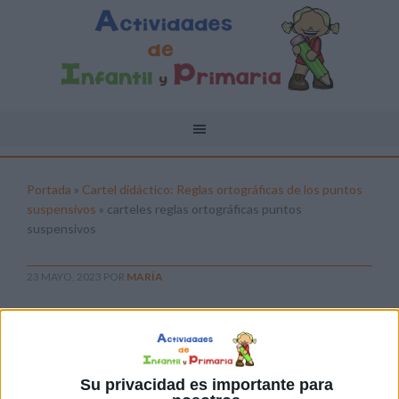
Portada
»
Cartel didáctico: Reglas ortográficas de los puntos
suspensivos
»
carteles reglas ortográficas puntos
suspensivos
23 MAYO, 2023
POR
MARÍA
carteles reglas ortográficas puntos
suspensivos
Pulsa sobre el enlace para descargar el
Su privacidad es importante para