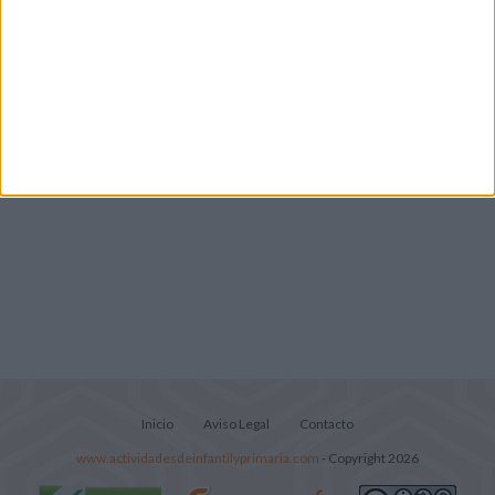
Súper librito de 500 actividades para
Infantil y Preescolar
Lecturitas sencillas para trabajar la
comprensión lectora en nivel inicial
Inicio
Aviso Legal
Contacto
www.actividadesdeinfantilyprimaria.com
- Copyright 2026