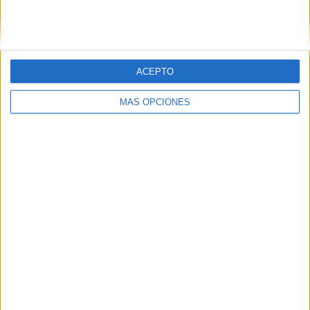
ACEPTO
MÁS OPCIONES
LO MÁS VISITADO
Primer grupo consonántico: Fichas de
lectura, identificación, trazo y escritura
Mejora tu caligrafía durante las
vacaciones con este cuadernillo
Dibujos para colorear de las Guerreras K
pop