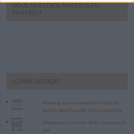
SIGUE NUESTROS TABLEROS EN
PINTEREST
LO MÁS VISITADO
Primer grupo consonántico: Fichas de
lectura, identificación, trazo y escritura
Dibujos para colorear de las Guerreras K
pop