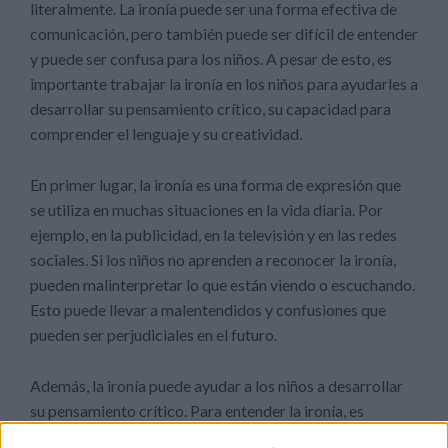
literalmente. La ironía puede ser una forma efectiva de
comunicación, pero también puede ser difícil de entender
y puede ser confusa para los niños. A pesar de esto, es
importante trabajar la ironía en los niños para ayudarles a
desarrollar su pensamiento crítico, su capacidad para
comprender el lenguaje y su creatividad.
En primer lugar, la ironía es una forma de expresión que
se utiliza en muchas situaciones en la vida diaria. Por
ejemplo, en la publicidad, en la televisión y en las redes
sociales. Si los niños no aprenden a reconocer la ironía,
pueden malinterpretar lo que están viendo o escuchando.
Esto puede llevar a malentendidos y confusiones que
pueden ser perjudiciales en el futuro.
Además, la ironía puede ayudar a los niños a desarrollar
su pensamiento crítico. Para entender la ironía, es
necesario comprender el contexto en el que se utiliza y