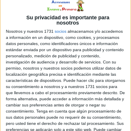
estar atento a las palabras y expresiones que se utilizan.
Los niños que aprenden a reconocer la ironía también
Su privacidad es importante para
pueden aprender a evaluar y cuestionar lo que están
nosotros
escuchando o viendo. Esto puede ayudarles a desarrollar
Nosotros y nuestros 1731
socios
almacenamos y/o accedemos
una mente crítica y a tomar decisiones más informadas
a información en un dispositivo, como cookies, y procesamos
en el futuro.
datos personales, como identificadores únicos e información
estándar enviada por un dispositivo para publicidad y contenido
La ironía también es importante para el desarrollo del
personalizado, medición de publicidad y contenido,
investigación de audiencia y desarrollo de servicios.
Con su
lenguaje. Al comprender la ironía, los niños pueden
permiso, nosotros y nuestros socios podemos utilizar datos de
aprender nuevas palabras y expresiones, y pueden
localización geográfica precisa e identificación mediante las
mejorar su capacidad para entender el lenguaje hablado
características de dispositivos. Puede hacer clic para otorgarnos
y escrito. Además, la ironía puede ser una herramienta
su consentimiento a nosotros y a nuestros 1731 socios para
para estimular la creatividad de los niños. Al utilizar la
que llevemos a cabo el procesamiento previamente descrito. De
ironía en sus propias expresiones, los niños pueden
forma alternativa, puede acceder a información más detallada y
cambiar sus preferencias antes de otorgar o negar su
experimentar con el lenguaje y desarrollar su propia voz
consentimiento.
Tenga en cuenta que algún procesamiento de
creativa.
sus datos personales puede no requerir de su consentimiento,
pero usted tiene el derecho de rechazar tal procesamiento. Sus
preferencias se aplicarán solo a este sitio web. Puede cambiar