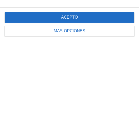
mandalas emociones
ACEPTO
Cuaderno educación socioemocional
MÁS OPCIONES
Comparte esto:
Publicado en:
Educación Emocional
,
Educación Primaria
,
TEA
Etiquetado como:
educación emocional
,
educación primaria
,
ironía
,
TEA
Deja una respuesta
Tu dirección de correo electrónico no será publicada.
Los
campos obligatorios están marcados con
*