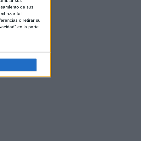
cambiar sus
esamiento de sus
echazar tal
erencias o retirar su
vacidad" en la parte