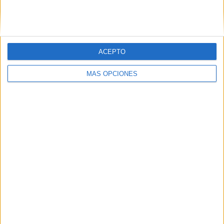
ACEPTO
LO MÁS VISITADO
MÁS OPCIONES
Primer grupo consonántico: Fichas de
lectura, identificación, trazo y escritura
Dibujos para colorear de las Guerreras K
pop
Súper librito de 500 actividades para
Infantil y Preescolar
Mejora tu caligrafía durante las
vacaciones con este cuadernillo