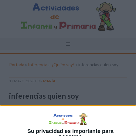
Portada
»
Inferencias: ¿Quién soy?
»
inferencias quien soy
17 MAYO, 2023
POR
MARÍA
inferencias quien soy
Pulsa sobre el enlace para descargar el
archivo:
Su privacidad es importante para