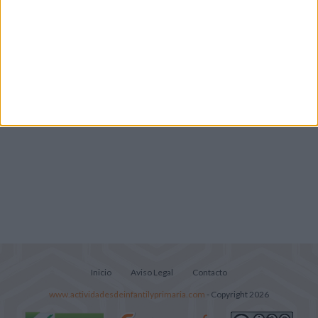
Lecturitas sencillas para trabajar la
comprensión lectora en nivel inicial
Inicio
Aviso Legal
Contacto
www.actividadesdeinfantilyprimaria.com
- Copyright 2026