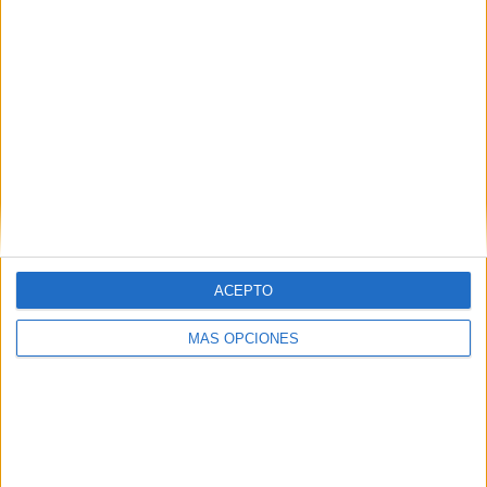
susan
dice
28 febrero, 2025 a las 4:13 am
excelente material
ACEPTO
Responder
MÁS OPCIONES
susan
dice