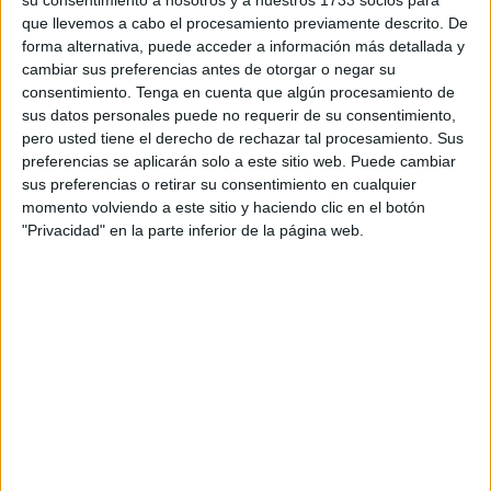
su consentimiento a nosotros y a nuestros 1733 socios para
que llevemos a cabo el procesamiento previamente descrito. De
Flipbook para trabajar el día de la
forma alternativa, puede acceder a información más detallada y
hispanidad
cambiar sus preferencias antes de otorgar o negar su
consentimiento.
Tenga en cuenta que algún procesamiento de
Cuaderno MANDALAS Día de la Hispanidad: 12
sus datos personales puede no requerir de su consentimiento,
pero usted tiene el derecho de rechazar tal procesamiento. Sus
de octubre
preferencias se aplicarán solo a este sitio web. Puede cambiar
sus preferencias o retirar su consentimiento en cualquier
¿Qué sabes del día de la Hispanidad?
momento volviendo a este sitio y haciendo clic en el botón
Ruletas de preguntas
"Privacidad" en la parte inferior de la página web.
Bonitas fichas para completar y colorear-Día de la
hispanidad
Cuadernillo completo para trabajar el día de la
Hispanidad
Comparte esto: