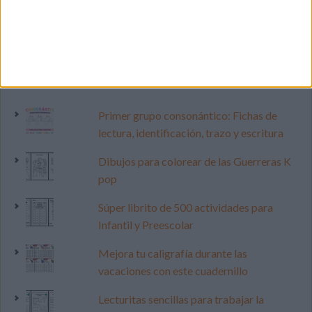
LO MÁS VISITADO
Primer grupo consonántico: Fichas de
lectura, identificación, trazo y escritura
Dibujos para colorear de las Guerreras K
pop
Súper librito de 500 actividades para
Infantil y Preescolar
Mejora tu caligrafía durante las
vacaciones con este cuadernillo
Lecturitas sencillas para trabajar la