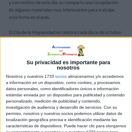
y con motivo de este día, os comparto una recopilación
de algunos materiales muy interesantes para trabajar
esta fecha en el aula.
El Día de la Hispanidad se celebra cada doce de octubre
para conmemorar el descubrimiento de América, un
hecho que cambió la historia del mundo y abrió una
nueva era de conocimiento y avance para la humanidad.
Su privacidad es importante para
nosotros
Nosotros y nuestros 1733
socios
almacenamos y/o accedemos
a información en un dispositivo, como cookies, y procesamos
datos personales, como identificadores únicos e información
estándar enviada por un dispositivo para publicidad y contenido
personalizado, medición de publicidad y contenido,
investigación de audiencia y desarrollo de servicios.
Con su
permiso, nosotros y nuestros socios podemos utilizar datos de
localización geográfica precisa e identificación mediante las
características de dispositivos. Puede hacer clic para otorgarnos