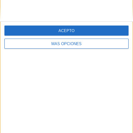
SIGUE NUESTROS TABLEROS EN
PINTEREST
ACEPTO
MÁS OPCIONES
LO MÁS VISITADO
Dibujos para colorear de las Guerreras K
pop
Primer grupo consonántico: Fichas de
lectura, identificación, trazo y escritura