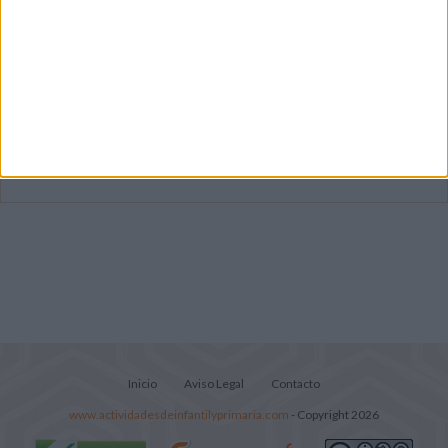
Mejora tu caligrafía durante las
vacaciones con este cuadernillo
Súper librito de 500 actividades para
Infantil y Preescolar
Portadas de Minecraft para cuadernos de
diferentes asignaturas
Inicio
Aviso Legal
Contacto
www.actividadesdeinfantilyprimaria.com
- Copyright 2026