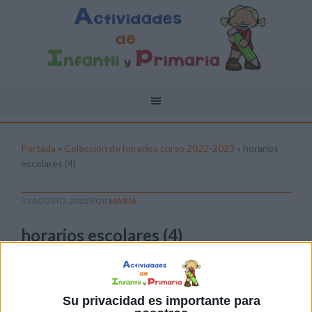
Portada
»
Colección de horarios curso 2022-2023
»
horarios
escolares (4)
31 AGOSTO, 2022
POR
MARÍA
horarios escolares (4)
Pulsa sobre el enlace para descargar el
archivo:
Su privacidad es importante para