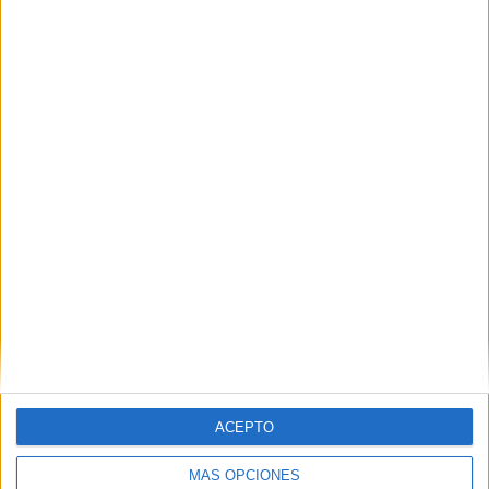
Lengua
,
NEAE
,
Primer Ciclo
,
Verano
Etiquetado como:
colorear
,
comprensión lectora
,
frases cortas
,
instrucciones
,
verano
Deja una respuesta
Tu dirección de correo electrónico no será publicada.
Los
campos obligatorios están marcados con
*
Comentario
*
ACEPTO
MÁS OPCIONES