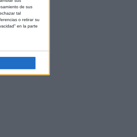
cambiar sus
esamiento de sus
echazar tal
erencias o retirar su
vacidad" en la parte