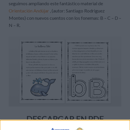
seguimos ampliando este fantástico material de
Orientación Andújar
, (autor: Santiago Rodriguez
Montes) con nuevos cuentos con los fonemas: B – C – D –
N – R.
DESCARGAR EN PDF