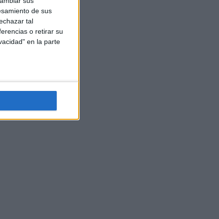
cambiar sus
esamiento de sus
echazar tal
erencias o retirar su
vacidad" en la parte