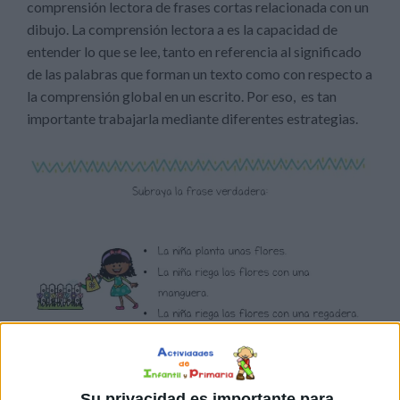
comprensión lectora de frases cortas relacionada con un
dibujo. La comprensión lectora a es la capacidad de
entender lo que se lee, tanto en referencia al significado
de las palabras que forman un texto como con respecto a
la comprensión global en un escrito. Por eso, es tan
importante trabajarla mediante diferentes estrategias.
Su privacidad es importante para