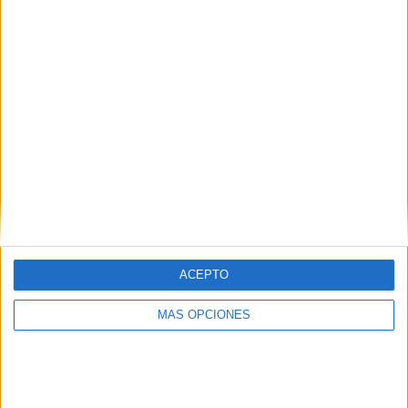
comprension lectora frases cortas primavera
Comparte esto:
Publicado en:
Comprensión lectora
,
Educación Primaria
,
Lengua
,
Primavera
,
Primer Ciclo
Etiquetado como:
comprensión lectora
,
educación infantil
,
educación primaria
,
ACEPTO
frases cortas
,
lengua primaria
,
PRIMAVERA
MÁS OPCIONES
Deja una respuesta
Tu dirección de correo electrónico no será publicada.
Los