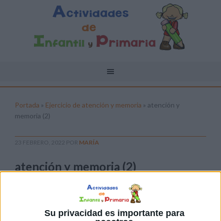
Portada
»
Ejercicio de atención y memoria
»
atención y
memoria (2)
23 FEBRERO, 2022
POR
MARÍA
atención y memoria (2)
Pulsa sobre el enlace para descargar el
archivo:
Su privacidad es importante para