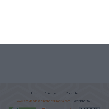
Súper librito de 500 actividades para
Infantil y Preescolar
Mejora tu caligrafía durante las
vacaciones con este cuadernillo
Lecturitas sencillas para trabajar la
comprensión lectora en nivel inicial
Inicio
Aviso Legal
Contacto
www.actividadesdeinfantilyprimaria.com
- Copyright 2026