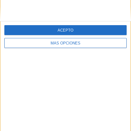
SIGUE NUESTROS TABLEROS EN
PINTEREST
ACEPTO
MÁS OPCIONES
LO MÁS VISITADO
Primer grupo consonántico: Fichas de
lectura, identificación, trazo y escritura
Dibujos para colorear de las Guerreras K
pop