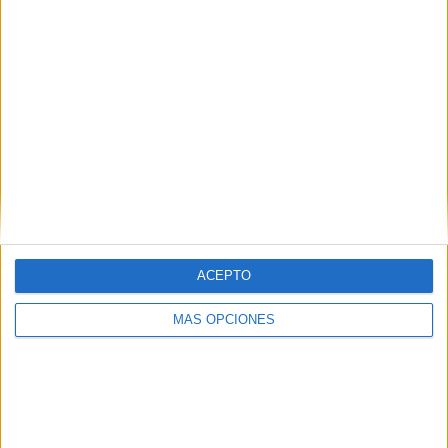
UN PROYECTO CREADO Y DIRIGIDO POR:
Óscar
Alonso
http://laeduteca.blogspot.com/
ACEPTO
MÁS OPCIONES