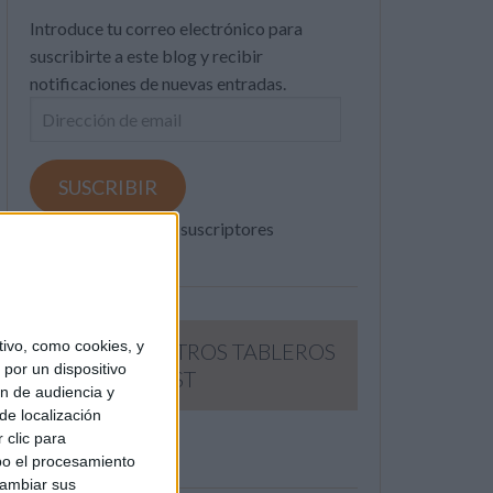
Introduce tu correo electrónico para
suscribirte a este blog y recibir
notificaciones de nuevas entradas.
Dirección
de
email
SUSCRIBIR
Únete a otros 371K suscriptores
ivo, como cookies, y
SIGUE NUESTROS TABLEROS
por un dispositivo
EN PINTEREST
ón de audiencia y
de localización
 clic para
bo el procesamiento
cambiar sus