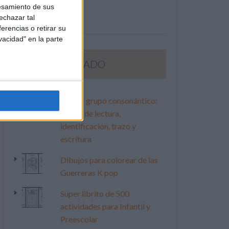
esamiento de sus
echazar tal
erencias o retirar su
vacidad" en la parte
LO MÁS VISITADO
Primer grupo consonántico:
Fichas de lectura,
identificación, trazo y
escritura
Dibujos para colorear de las
Guerreras K pop
Súper librito de 500
actividades para Infantil y
Preescolar