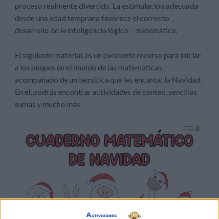
proceso realmente divertido. La estimulación adecuada
desde una edad temprana favorece el correcto
desarrollo de la inteligencia lógico – matemática.
El siguiente material, es un excelente recurso para iniciar
a los peques en el mundo de las matemáticas,
acompañado de un temática que les encanta: la Navidad.
En él, podrás encontrar actividades de conteo, sencillas
sumas y mucho más.