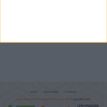
Infantil y Preescolar
Mejora tu caligrafía durante las
vacaciones con este cuadernillo
Lecturitas sencillas para trabajar la
comprensión lectora en nivel inicial
Inicio
Aviso Legal
Contacto
www.actividadesdeinfantilyprimaria.com
- Copyright 2026