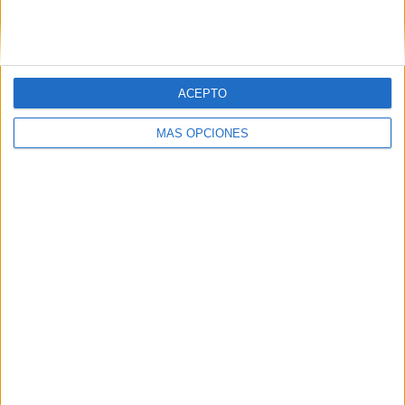
PINTEREST
ACEPTO
MÁS OPCIONES
LO MÁS VISITADO
Primer grupo consonántico: Fichas de
lectura, identificación, trazo y escritura
Dibujos para colorear de las Guerreras K
pop
Súper librito de 500 actividades para