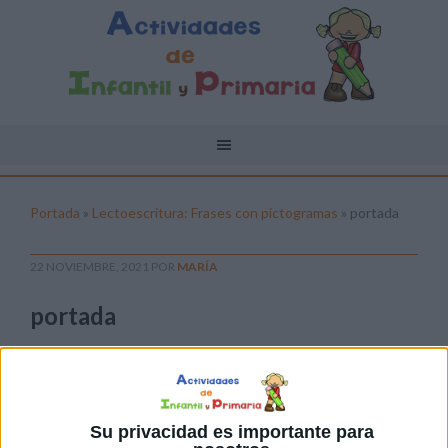
Portada
»
Lectoescritura: Frases con pictogramas
»
portada
22 NOVIEMBRE, 2021
POR
MARÍA
portada
Pulsa sobre el enlace para descargar el
archivo:
Su privacidad es importante para