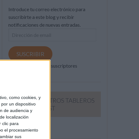
Introduce tu correo electrónico para
suscribirte a este blog y recibir
notificaciones de nuevas entradas.
Dirección
de
email
SUSCRIBIR
Únete a otros 371K suscriptores
ivo, como cookies, y
SIGUE NUESTROS TABLEROS
por un dispositivo
EN PINTEREST
ón de audiencia y
de localización
 clic para
bo el procesamiento
cambiar sus