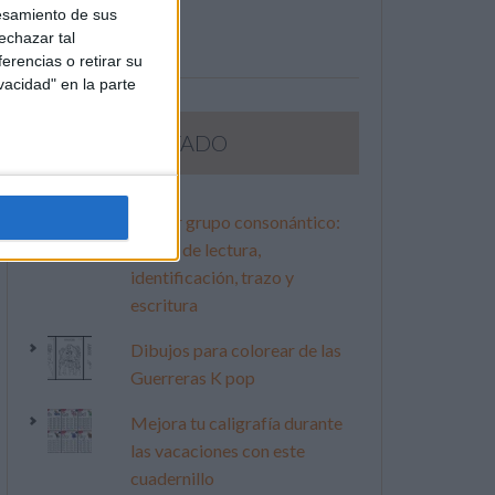
esamiento de sus
echazar tal
erencias o retirar su
vacidad" en la parte
LO MÁS VISITADO
Primer grupo consonántico:
Fichas de lectura,
identificación, trazo y
escritura
Dibujos para colorear de las
Guerreras K pop
Mejora tu caligrafía durante
las vacaciones con este
cuadernillo