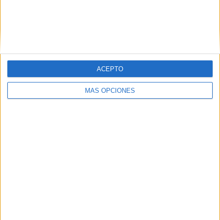
ACEPTO
MÁS OPCIONES
DESCARGAR PDF
Sílabas-simples
Material creado por
Araceli Patiño Eiroa
‎ creadora del