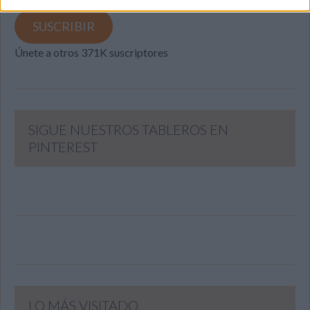
email
SUSCRIBIR
Únete a otros 371K suscriptores
SIGUE NUESTROS TABLEROS EN
PINTEREST
LO MÁS VISITADO