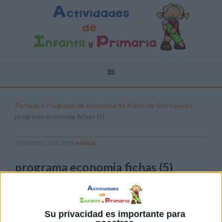
Portada
»
Programa de economía de fichas de Star Leyva
»
programa economia fichas (5)
3 FEBRERO, 2021
POR
MARÍA
programa economia fichas (5)
Pulsa sobre el enlace para descargar el
archivo:
Su privacidad es importante para