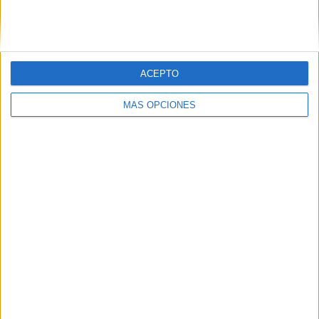
SIGUE NUESTROS TABLEROS EN
PINTEREST
ACEPTO
MÁS OPCIONES
LO MÁS VISITADO
Primer grupo consonántico: Fichas de
lectura, identificación, trazo y escritura
Dibujos para colorear de las Guerreras K
pop