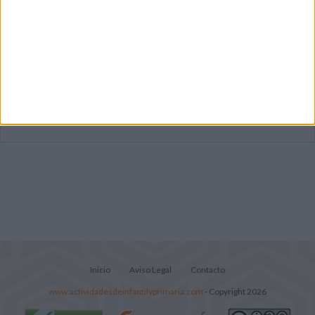
Súper librito de 500 actividades para
Infantil y Preescolar
Cuadernito aprendemos a leer letra por
letra con el método de sílabas simples
Lecturitas sencillas para trabajar la
comprensión lectora en nivel inicial
Inicio
Aviso Legal
Contacto
www.actividadesdeinfantilyprimaria.com
- Copyright 2026