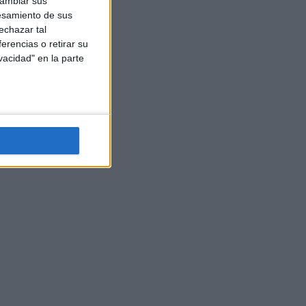
cambiar sus
esamiento de sus
echazar tal
erencias o retirar su
vacidad" en la parte