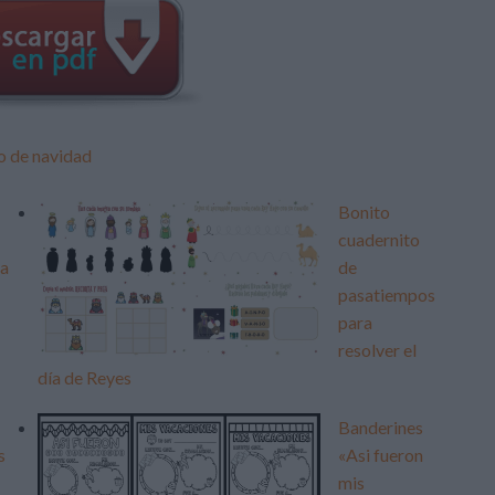
o de navidad
Bonito
cuadernito
ra
de
pasatiempos
para
resolver el
día de Reyes
Banderines
s
«Asi fueron
mis