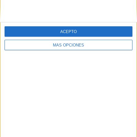
SIGUE NUESTROS TABLEROS EN
PINTEREST
ACEPTO
MÁS OPCIONES
LO MÁS VISITADO
Primer grupo consonántico: Fichas de
lectura, identificación, trazo y escritura
Dibujos para colorear de las Guerreras K
pop