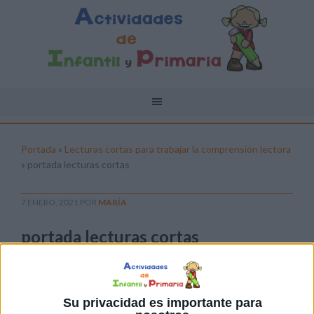
Portada
»
Lecturas cortas para trabajar la comprensión lectora
»
portada lecturas cortas
7 ENERO, 2021
POR
MARÍA
portada lecturas cortas
Pulsa sobre el enlace para descargar el
archivo:
Su privacidad es importante para