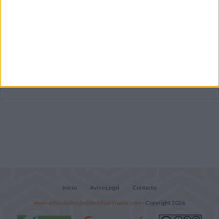
Mejora tu caligrafía durante las
vacaciones con este cuadernillo
Súper librito de 500 actividades para
Infantil y Preescolar
Lecturitas sencillas para trabajar la
comprensión lectora en nivel inicial
Inicio
Aviso Legal
Contacto
www.actividadesdeinfantilyprimaria.com
- Copyright 2026