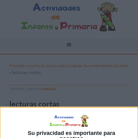
Portada
»
Lecturas cortas para trabajar la comprensión lectora
»
lecturas cortas
7 ENERO, 2021
POR
MARÍA
lecturas cortas
Pulsa sobre el enlace para descargar el
archivo:
Su privacidad es importante para