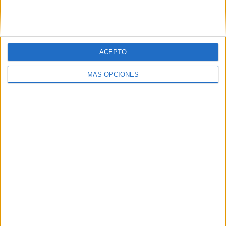
ACEPTO
LO MÁS VISITADO
MÁS OPCIONES
Primer grupo consonántico: Fichas de
lectura, identificación, trazo y escritura
Dibujos para colorear de las Guerreras K
pop
Súper librito de 500 actividades para
Infantil y Preescolar
Cuadernito aprendemos a leer letra por
letra con el método de sílabas simples