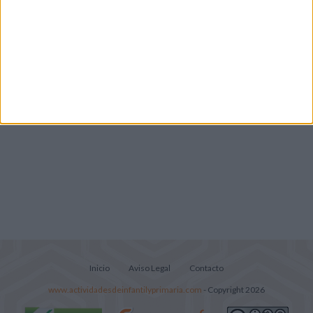
Lecturitas sencillas para trabajar la
comprensión lectora en nivel inicial
Inicio
Aviso Legal
Contacto
www.actividadesdeinfantilyprimaria.com
- Copyright 2026