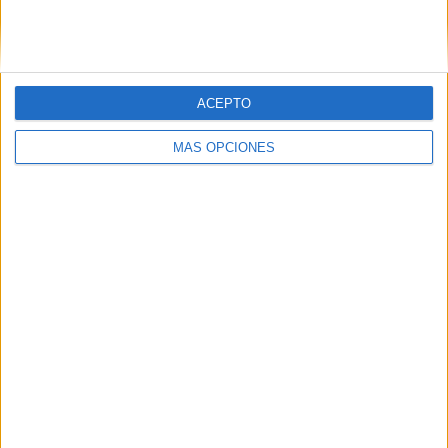
SIGUE NUESTROS TABLEROS EN
PINTEREST
ACEPTO
MÁS OPCIONES
LO MÁS VISITADO
Primer grupo consonántico: Fichas de
lectura, identificación, trazo y escritura
Mejora tu caligrafía durante las
vacaciones con este cuadernillo