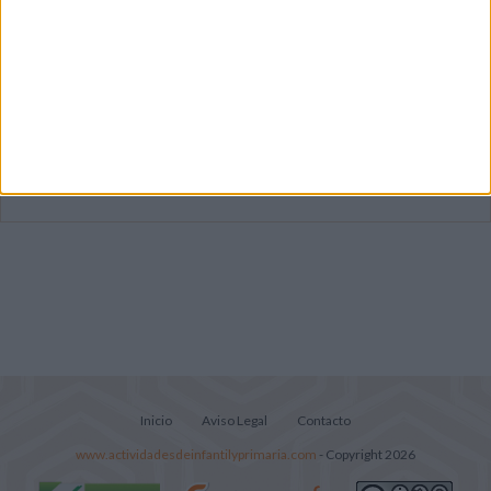
Dibujos para colorear de las Guerreras K
pop
Súper librito de 500 actividades para
Infantil y Preescolar
Lecturitas sencillas para trabajar la
comprensión lectora en nivel inicial
Inicio
Aviso Legal
Contacto
www.actividadesdeinfantilyprimaria.com
- Copyright 2026