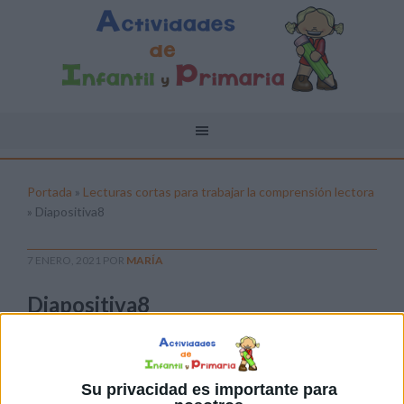
Portada
»
Lecturas cortas para trabajar la comprensión lectora
»
Diapositiva8
7 ENERO, 2021
POR
MARÍA
Diapositiva8
Pulsa sobre el enlace para descargar el
archivo:
Su privacidad es importante para