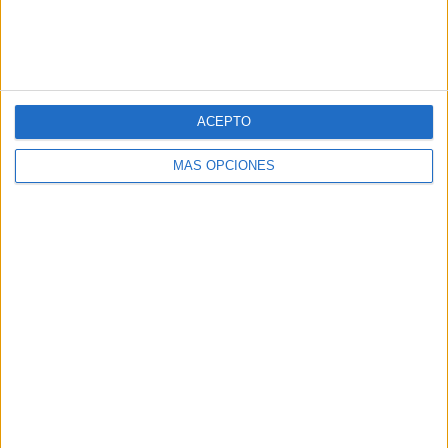
Comentario
*
ACEPTO
MÁS OPCIONES
Nombre
*
Correo electrónico
*
Web