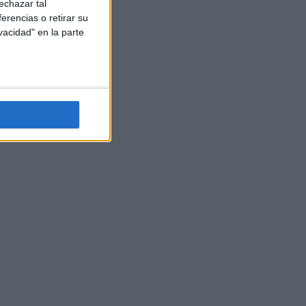
echazar tal
erencias o retirar su
vacidad" en la parte