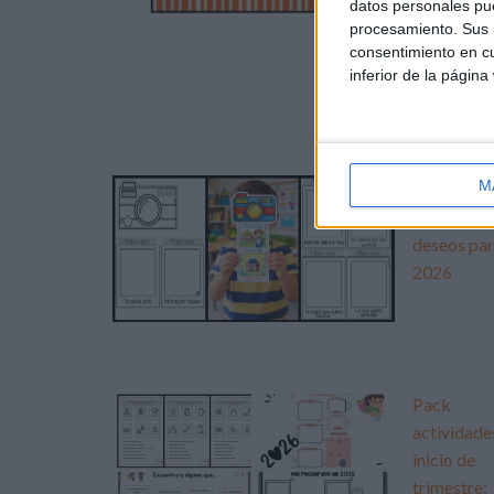
datos personales pue
procesamiento. Sus p
consentimiento en cu
inferior de la página
DESCA
tarjetit
M
Mi cámara
de los
deseos pa
2026
Pack
actividade
inicio de
trimestre: