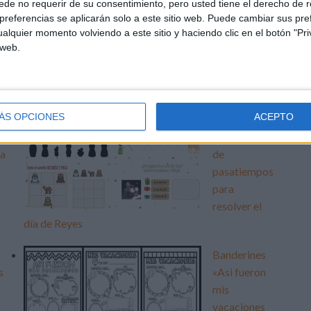
de no requerir de su consentimiento, pero usted tiene el derecho de r
referencias se aplicarán solo a este sitio web. Puede cambiar sus pref
alquier momento volviendo a este sitio y haciendo clic en el botón "Pri
 web.
RGAR PDF
as ortografía c-z
ÁS OPCIONES
ACEPTO
Bonito
cuadernito
ra
de
pasatiempos
para
resolver el
día de Reyes
Banderines
s
«Asi fueron
mis
vacaciones