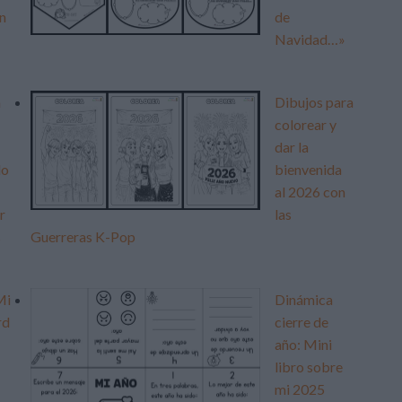
n
de
Navidad…»
a
Dibujos para
colorear y
dar la
lo
bienvenida
al 2026 con
r
las
s
Guerreras K-Pop
Mi
Dinámica
rd
cierre de
año: Mini
libro sobre
mi 2025