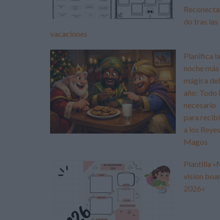
Reconecta
do tras las
vacaciones
Planifica l
noche más
mágica del
año: Todo 
necesario
para recibi
a los Reye
Magos
Plantilla «
vision boa
2026»