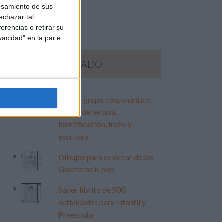
esamiento de sus
echazar tal
erencias o retirar su
vacidad" en la parte
LO MÁS VISITADO
Primer grupo consonántico:
Fichas de lectura,
identificación, trazo y
escritura
Dibujos para colorear de las
Guerreras K pop
Súper librito de 500
actividades para Infantil y
Preescolar