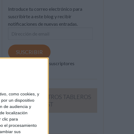
Introduce tu correo electrónico para
suscribirte a este blog y recibir
notificaciones de nuevas entradas.
Dirección
de
email
SUSCRIBIR
Únete a otros 371K suscriptores
ivo, como cookies, y
SIGUE NUESTROS TABLEROS
por un dispositivo
EN PINTEREST
ón de audiencia y
de localización
 clic para
bo el procesamiento
cambiar sus