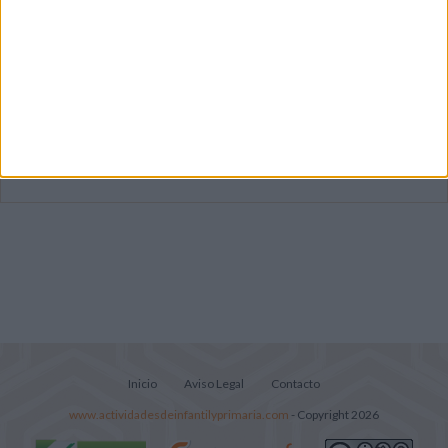
Mejora tu caligrafía durante las
vacaciones con este cuadernillo
Súper librito de 500 actividades para
Infantil y Preescolar
Portadas de Minecraft para cuadernos de
diferentes asignaturas
Inicio
Aviso Legal
Contacto
www.actividadesdeinfantilyprimaria.com
- Copyright 2026