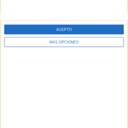
SIGUE NUESTROS TABLEROS EN
PINTEREST
ACEPTO
MÁS OPCIONES
LO MÁS VISITADO
Dibujos para colorear de las Guerreras K
pop
Primer grupo consonántico: Fichas de
lectura, identificación, trazo y escritura