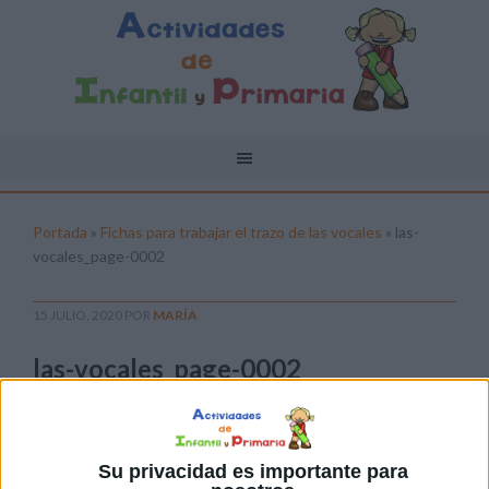
Portada
»
Fichas para trabajar el trazo de las vocales
»
las-
vocales_page-0002
15 JULIO, 2020
POR
MARÍA
las-vocales_page-0002
Pulsa sobre el enlace para descargar el
archivo:
Su privacidad es importante para