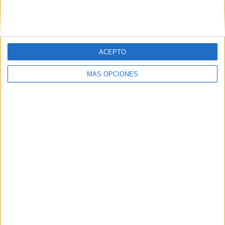
ACEPTO
LO MÁS VISITADO
MÁS OPCIONES
Primer grupo consonántico: Fichas de
lectura, identificación, trazo y escritura
Dibujos para colorear de las Guerreras K
pop
Súper librito de 500 actividades para
Infantil y Preescolar
Cuadernito aprendemos a leer letra por
letra con el método de sílabas simples