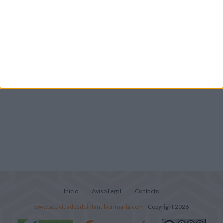
Lecturitas sencillas para trabajar la
comprensión lectora en nivel inicial
Inicio
Aviso Legal
Contacto
www.actividadesdeinfantilyprimaria.com
- Copyright 2026