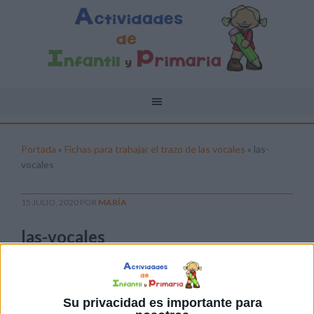
Portada
»
Fichas para trabajar el trazo de las vocales
»
las-
vocales
15 JULIO, 2020
POR
MARÍA
las-vocales
Pulsa sobre el enlace para descargar el
archivo:
Su privacidad es importante para