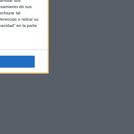
cambiar sus
esamiento de sus
echazar tal
erencias o retirar su
vacidad" en la parte