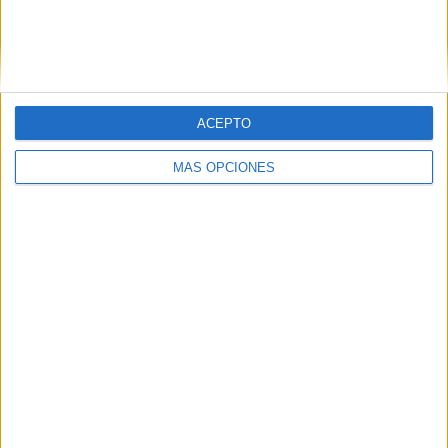
Rosanna
dice
ACEPTO
13 mayo, 2020 a las 7:37 pm
MÁS OPCIONES
Excelente. Gracias por este material y
soporte para ayuda de nuestros peques.
Responder