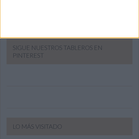
SUSCRIBIR
Únete a otros 371K suscriptores
SIGUE NUESTROS TABLEROS EN
PINTEREST
LO MÁS VISITADO