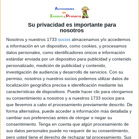
Su privacidad es importante para
nosotros
Nosotros y nuestros 1733
socios
almacenamos y/o accedemos
a información en un dispositivo, como cookies, y procesamos
datos personales, como identificadores únicos e información
estándar enviada por un dispositivo para publicidad y contenido
personalizado, medición de publicidad y contenido,
investigación de audiencia y desarrollo de servicios.
Con su
permiso, nosotros y nuestros socios podemos utilizar datos de
localización geográfica precisa e identificación mediante las
características de dispositivos. Puede hacer clic para otorgarnos
Comparte esto:
su consentimiento a nosotros y a nuestros 1733 socios para
que llevemos a cabo el procesamiento previamente descrito. De
forma alternativa, puede acceder a información más detallada y
cambiar sus preferencias antes de otorgar o negar su
Publicado en:
Actividad Interactiva
,
Educación Infantil
,
consentimiento.
Tenga en cuenta que algún procesamiento de
Educación Primaria
,
Juegos educativos
Etiquetado como:
sus datos personales puede no requerir de su consentimiento,
actividad interactiva
,
ficha interactiva
,
razonamiento lógico
pero usted tiene el derecho de rechazar tal procesamiento. Sus