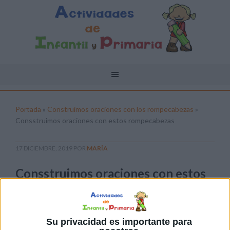
Portada
»
Construimos oraciones con los rompecabezas
»
Consstruimos oraciones con estos rompecabezas
17 DICIEMBRE, 2019
POR
MARÍA
Consstruimos oraciones con estos
rompecabezas
Pulsa sobre el enlace para descargar el
archivo:
Su privacidad es importante para