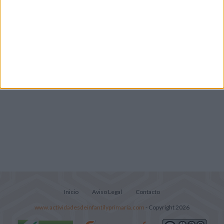
Cuadernito aprendemos a leer letra por
letra con el método de sílabas simples
Lecturitas sencillas para trabajar la
comprensión lectora en nivel inicial
Inicio
Aviso Legal
Contacto
www.actividadesdeinfantilyprimaria.com
- Copyright 2026