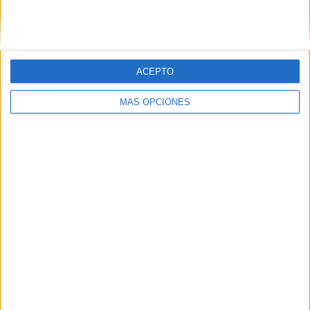
ACEPTO
MÁS OPCIONES
LO MÁS VISITADO
Primer grupo consonántico: Fichas de
lectura, identificación, trazo y escritura
Dibujos para colorear de las Guerreras K
pop
Súper librito de 500 actividades para
Infantil y Preescolar