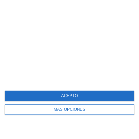
Graciela
dice
18 diciembre, 2019 a las 3:51 am
Muchas gracias por compartir excelentes
ideas
Responder
ACEPTO
MÁS OPCIONES
Deja una respuesta
Tu dirección de correo electrónico no será publicada.
Los