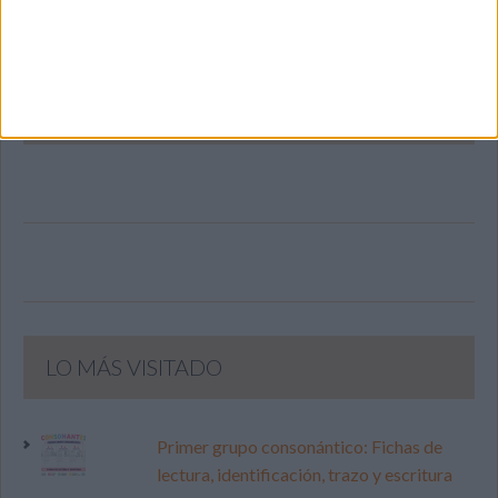
SIGUE NUESTROS TABLEROS EN
PINTEREST
LO MÁS VISITADO
Primer grupo consonántico: Fichas de
lectura, identificación, trazo y escritura