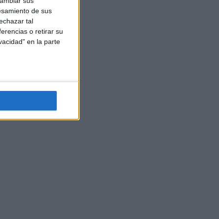
cambiar sus
esamiento de sus
echazar tal
erencias o retirar su
vacidad" en la parte