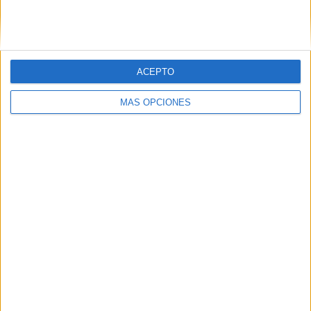
SIGUE NUESTROS TABLEROS EN
PINTEREST
ACEPTO
MÁS OPCIONES
LO MÁS VISITADO
Primer grupo consonántico: Fichas de
lectura, identificación, trazo y escritura
Dibujos para colorear de las Guerreras K
pop