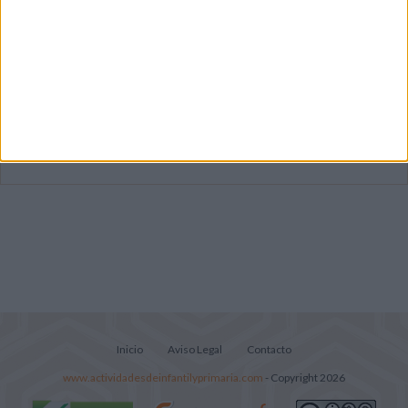
Súper librito de 500 actividades para
Infantil y Preescolar
Mejora tu caligrafía durante las
vacaciones con este cuadernillo
Lecturitas sencillas para trabajar la
comprensión lectora en nivel inicial
Inicio
Aviso Legal
Contacto
www.actividadesdeinfantilyprimaria.com
- Copyright 2026