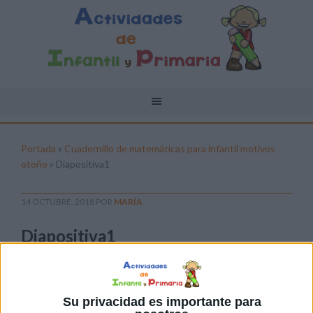
Portada
»
Cuadernillo de matemáticas para infantil motivos
otoño
»
Diapositiva1
14 OCTUBRE, 2018
POR
MARÍA
Diapositiva1
Pulsa sobre el enlace para descargar el
archivo:
Su privacidad es importante para