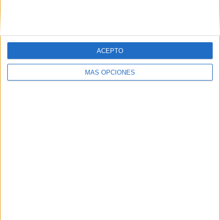
SIGUE NUESTROS TABLEROS EN
PINTEREST
ACEPTO
MÁS OPCIONES
LO MÁS VISITADO
Primer grupo consonántico: Fichas de
lectura, identificación, trazo y escritura
Dibujos para colorear de las Guerreras K
pop