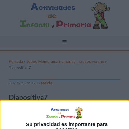
Portada
»
Juego Memorama numérico motivos verano
»
Diapositiva7
24 MAYO, 2018
POR
MARÍA
Diapositiva7
Pulsa sobre el enlace para descargar el
archivo:
Su privacidad es importante para