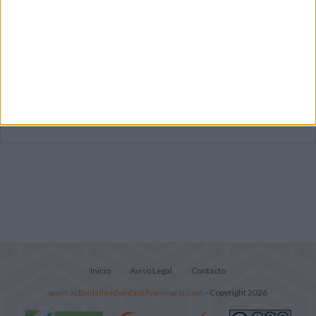
Mejora tu caligrafía durante las
vacaciones con este cuadernillo
Súper librito de 500 actividades para
Infantil y Preescolar
Lecturitas sencillas para trabajar la
comprensión lectora en nivel inicial
Inicio
Aviso Legal
Contacto
www.actividadesdeinfantilyprimaria.com
- Copyright 2026