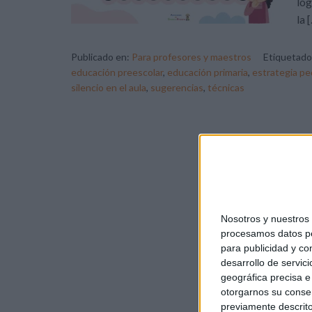
log
la 
Publicado en:
Para profesores y maestros
Etiquetad
educación preescolar
,
educación primaria
,
estrategia p
silencio en el aula
,
sugerencias
,
técnicas
Nosotros y nuestro
procesamos datos per
para publicidad y co
desarrollo de servici
geográfica precisa e 
otorgarnos su conse
previamente descrito