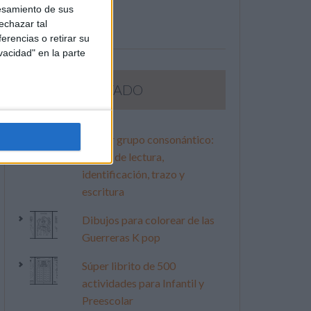
esamiento de sus
echazar tal
erencias o retirar su
vacidad" en la parte
LO MÁS VISITADO
Primer grupo consonántico:
Fichas de lectura,
identificación, trazo y
escritura
Dibujos para colorear de las
Guerreras K pop
Súper librito de 500
actividades para Infantil y
Preescolar