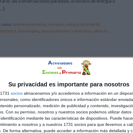
rarlo: las conversaciones paralelas, el exceso de energía o
[…]
o como:
ambiente positivo
,
consejos
,
educación infantil
,
edagógica
,
estrategias
,
para profesores y maestros
,
silencio
,
Su privacidad es importante para nosotros
s 1731
socios
almacenamos y/o accedemos a información en un disposit
sonales, como identificadores únicos e información estándar enviada 
ntenido personalizado, medición de publicidad y contenido, investigaci
os.
Con su permiso, nosotros y nuestros socios podemos utilizar datos 
identificación mediante las características de dispositivos. Puede hacer
ntimiento a nosotros y a nuestros 1731 socios para que llevemos a ca
. De forma alternativa, puede acceder a información más detallada y 