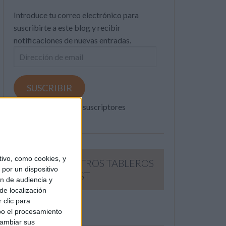
Introduce tu correo electrónico para
suscribirte a este blog y recibir
notificaciones de nuevas entradas.
Dirección
de
email
SUSCRIBIR
Únete a otros 371K suscriptores
ivo, como cookies, y
SIGUE NUESTROS TABLEROS
por un dispositivo
EN PINTEREST
ón de audiencia y
de localización
 clic para
bo el procesamiento
cambiar sus