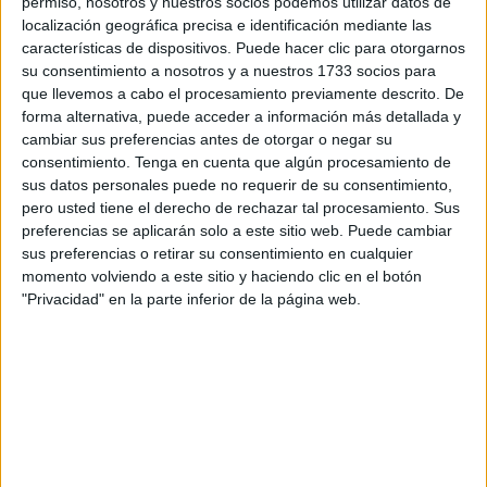
permiso, nosotros y nuestros socios podemos utilizar datos de
Divertida colección de puzzles de
localización geográfica precisa e identificación mediante las
animalitos para recortar
características de dispositivos. Puede hacer clic para otorgarnos
su consentimiento a nosotros y a nuestros 1733 socios para
Los
que llevemos a cabo el procesamiento previamente descrito. De
forma alternativa, puede acceder a información más detallada y
puzzles
cambiar sus preferencias antes de otorgar o negar su
son un
consentimiento.
Tenga en cuenta que algún procesamiento de
sus datos personales puede no requerir de su consentimiento,
pero usted tiene el derecho de rechazar tal procesamiento. Sus
preferencias se aplicarán solo a este sitio web. Puede cambiar
sus preferencias o retirar su consentimiento en cualquier
entretenimiento que gusta mucho a nuestros peques, si a
momento volviendo a este sitio y haciendo clic en el botón
"Privacidad" en la parte inferior de la página web.
esto le sumamos la tarea de recortar, seguro que se lo
pasan en grande con esta actividad. Al final de la entrada,
encontrarás el PDF para descargar. La acción de recortar
permite que los niños fortalezcan los músculos de sus
manos porque […]
Publicado en:
Actividad manipulativa
,
Atención
,
Educación