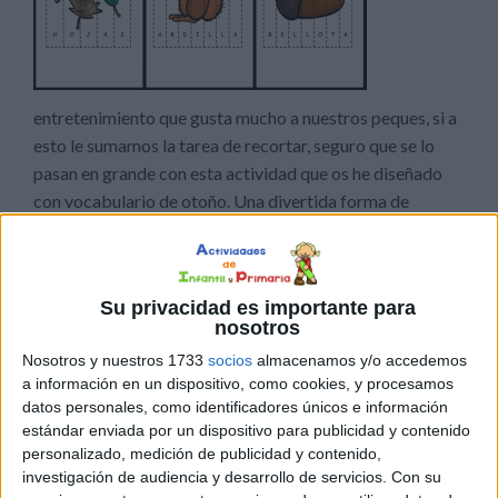
entretenimiento que gusta mucho a nuestros peques, si a
esto le sumamos la tarea de recortar, seguro que se lo
pasan en grande con esta actividad que os he diseñado
con vocabulario de otoño. Una divertida forma de
ejercitar la motricidad fina al mismo tiempo que
aprenden el vocabulario de otoño. […]
Su privacidad es importante para
Publicado en:
5 Años
,
Actividad manipulativa
,
Educación
nosotros
Infantil
,
Educación Primaria
,
Lectoescritura
,
motricidad fina
,
Nosotros y nuestros 1733
socios
almacenamos y/o accedemos
Primer Ciclo
Etiquetado como:
motricidad fina
,
otoño
,
a información en un dispositivo, como cookies, y procesamos
puzzles recortables
,
Recortar
,
vocabulario
datos personales, como identificadores únicos e información
estándar enviada por un dispositivo para publicidad y contenido
personalizado, medición de publicidad y contenido,
1 SEPTIEMBRE, 2020
POR
MARÍA
investigación de audiencia y desarrollo de servicios.
Con su