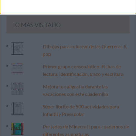
LO MÁS VISITADO
Dibujos para colorear de las Guerreras K
pop
Primer grupo consonántico: Fichas de
lectura, identificación, trazo y escritura
Mejora tu caligrafía durante las
vacaciones con este cuadernillo
Súper librito de 500 actividades para
Infantil y Preescolar
Portadas de Minecraft para cuadernos de
diferentes asignaturas