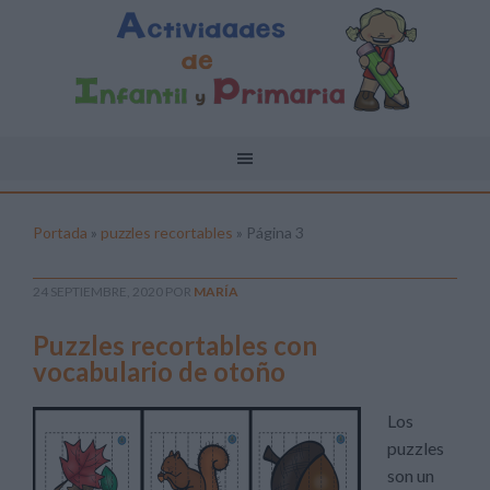
Portada
»
puzzles recortables
»
Página 3
24 SEPTIEMBRE, 2020
POR
MARÍA
Puzzles recortables con
vocabulario de otoño
Los
puzzles
son un