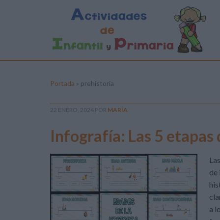
Portada
»
prehistoria
22 ENERO, 2024
POR
MARÍA
Infografía: Las 5 etapas 
Las
de 
his
cla
a l