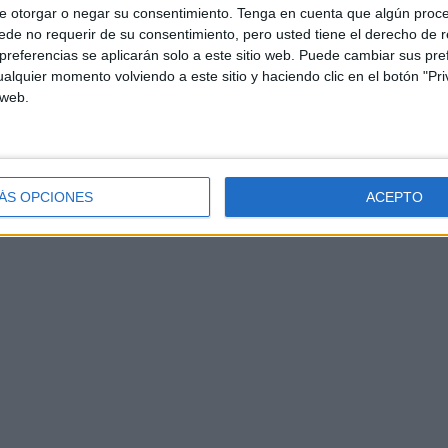
e otorgar o negar su consentimiento.
Tenga en cuenta que algún proc
encias sociales
,
Decoración
,
edades de la historia
,
educación
de no requerir de su consentimiento, pero usted tiene el derecho de r
referencias se aplicarán solo a este sitio web. Puede cambiar sus pref
alquier momento volviendo a este sitio y haciendo clic en el botón "Pri
 web.
ÁS OPCIONES
ACEPTO