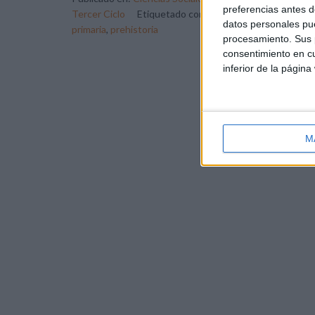
preferencias antes d
Tercer Ciclo
Etiquetado como:
carteles didácticos
,
ci
datos personales pue
primaria
,
prehistoria
procesamiento. Sus p
consentimiento en cu
inferior de la página
M