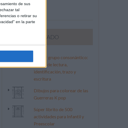
esamiento de sus
echazar tal
erencias o retirar su
vacidad" en la parte
LO MÁS VISITADO
Primer grupo consonántico:
Fichas de lectura,
identificación, trazo y
escritura
Dibujos para colorear de las
Guerreras K pop
Súper librito de 500
actividades para Infantil y
Preescolar