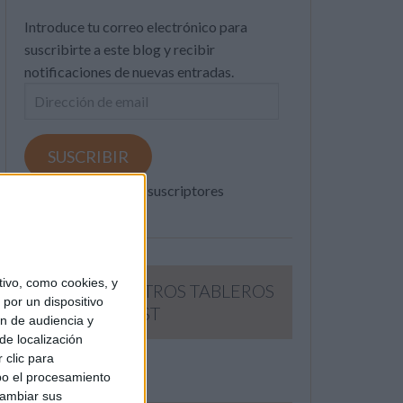
Introduce tu correo electrónico para
suscribirte a este blog y recibir
notificaciones de nuevas entradas.
Dirección
de
email
SUSCRIBIR
Únete a otros 371K suscriptores
ivo, como cookies, y
SIGUE NUESTROS TABLEROS
por un dispositivo
EN PINTEREST
ón de audiencia y
de localización
 clic para
bo el procesamiento
cambiar sus