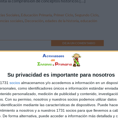
ilita la comprensión de conceptos históricos […]
ias Sociales
,
Educación Primaria
,
Primer Ciclo
,
Segundo Ciclo
,
encias sociales
,
Decoración
,
edades de la historia
,
educación
DEJA UN COMENTARIO
ades de la historia
 diferentes edades de la historia es un aprendizaje esencial
Su privacidad es importante para nosotros
ante los cursos de Primaria y un tema que suele causar
s 1731
socios
almacenamos y/o accedemos a información en un disposit
ha curiosidad a los alumnos. Para iniciarnos en este
sonales, como identificadores únicos e información estándar enviada 
plejo mundo, os propongo el siguiente material: una
ntenido personalizado, medición de publicidad y contenido, investigaci
ección de bonitos carteles ilustrativos con las diferentes
os.
Con su permiso, nosotros y nuestros socios podemos utilizar datos 
pas de la historia, ideales para decorar vuestra aula. […]
identificación mediante las características de dispositivos. Puede hacer
ntimiento a nosotros y a nuestros 1731 socios para que llevemos a ca
. De forma alternativa, puede acceder a información más detallada y 
ias Sociales
,
Educación Primaria
,
Primer Ciclo
,
Segundo Ciclo
,