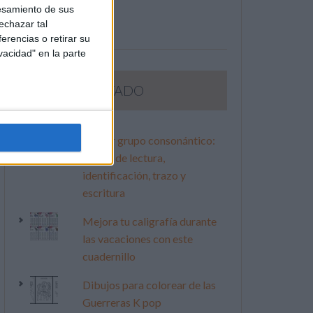
esamiento de sus
echazar tal
erencias o retirar su
vacidad" en la parte
LO MÁS VISITADO
Primer grupo consonántico:
Fichas de lectura,
identificación, trazo y
escritura
Mejora tu caligrafía durante
las vacaciones con este
cuadernillo
Dibujos para colorear de las
Guerreras K pop