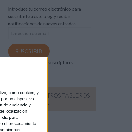
Introduce tu correo electrónico para
suscribirte a este blog y recibir
notificaciones de nuevas entradas.
Dirección
de
email
SUSCRIBIR
Únete a otros 371K suscriptores
ivo, como cookies, y
SIGUE NUESTROS TABLEROS
por un dispositivo
EN PINTEREST
ón de audiencia y
de localización
 clic para
bo el procesamiento
cambiar sus