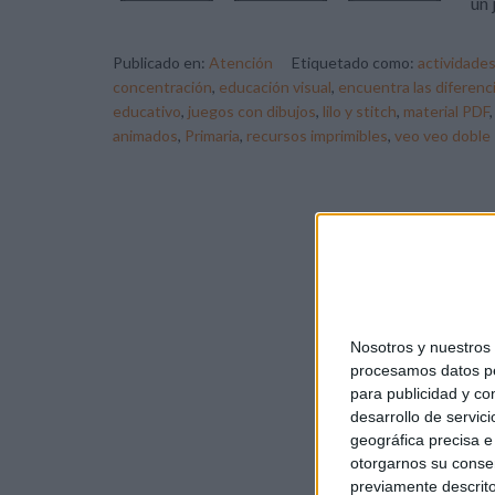
un 
Publicado en:
Atención
Etiquetado como:
actividades
concentración
,
educación visual
,
encuentra las diferenc
educativo
,
juegos con dibujos
,
lilo y stitch
,
material PDF
animados
,
Primaria
,
recursos imprimibles
,
veo veo doble
Nosotros y nuestro
procesamos datos per
para publicidad y co
desarrollo de servici
geográfica precisa e 
otorgarnos su conse
previamente descrito