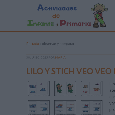
Portada
»
observar y comparar
30 JUNIO, 2025
POR
MARÍA
LILO Y STICH VEO VEO 
Hoy
ate
con
y S
pro