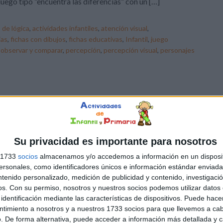
juego tipo “encuentra las diferencias” con un […]
 de lógica
,
actividades infantiles
,
atención visual
,
ias
,
fichas con dibujos
,
fichas educativas
,
Infantil
,
juego
,
observar y comparar
,
percepción
,
percepción visual
,
personajes
Su privacidad es importante para nosotros
s 1733
socios
almacenamos y/o accedemos a información en un disposit
sonales, como identificadores únicos e información estándar enviada 
ntenido personalizado, medición de publicidad y contenido, investigaci
os.
Con su permiso, nosotros y nuestros socios podemos utilizar datos 
identificación mediante las características de dispositivos. Puede hacer
ntimiento a nosotros y a nuestros 1733 socios para que llevemos a ca
. De forma alternativa, puede acceder a información más detallada y 