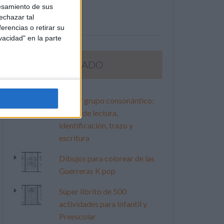
esamiento de sus
echazar tal
erencias o retirar su
vacidad" en la parte
LO MÁS VISITADO
Primer grupo consonántico:
Fichas de lectura,
identificación, trazo y
escritura
Dibujos para colorear de las
Guerreras K pop
Súper librito de 500
actividades para Infantil y
Preescolar