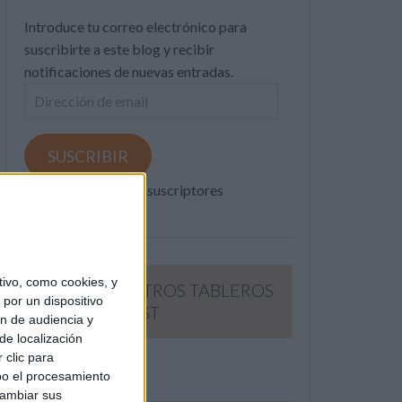
Introduce tu correo electrónico para
suscribirte a este blog y recibir
notificaciones de nuevas entradas.
Dirección
de
email
SUSCRIBIR
Únete a otros 371K suscriptores
ivo, como cookies, y
SIGUE NUESTROS TABLEROS
por un dispositivo
EN PINTEREST
ón de audiencia y
de localización
 clic para
bo el procesamiento
cambiar sus