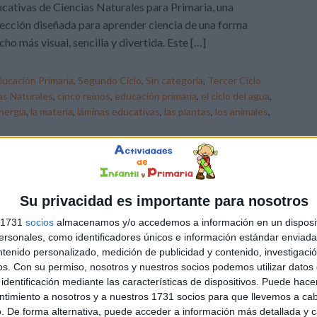
cativas de Ciencias Naturales para Primaria, una
ección diseñada para aprender ciencia de una forma
ho más visual, sencilla y divertida. Este […]
ucación Primaria
,
Segundo Ciclo
,
Sin categoría
,
Tercer Ciclo
as Naturales
,
cinco reinos
,
educación primaria
,
el ciclo del agua
,
energía
,
la materia
,
láminas educativas
,
las plantas
,
los animales
,
Su privacidad es importante para nosotros
s 1731
socios
almacenamos y/o accedemos a información en un disposit
sonales, como identificadores únicos e información estándar enviada 
ntenido personalizado, medición de publicidad y contenido, investigaci
os.
Con su permiso, nosotros y nuestros socios podemos utilizar datos 
identificación mediante las características de dispositivos. Puede hacer
ntimiento a nosotros y a nuestros 1731 socios para que llevemos a ca
. De forma alternativa, puede acceder a información más detallada y 