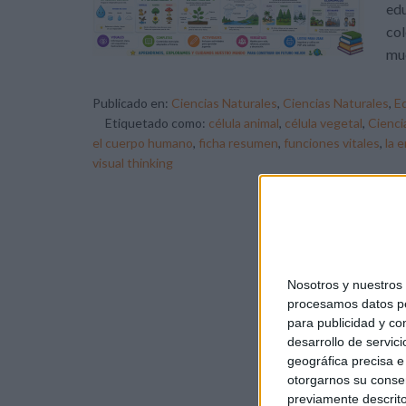
edu
col
muc
Publicado en:
Ciencias Naturales
,
Ciencias Naturales
,
Ed
Etiquetado como:
célula animal
,
célula vegetal
,
Cienci
el cuerpo humano
,
ficha resumen
,
funciones vitales
,
la 
visual thinking
Nosotros y nuestro
procesamos datos per
para publicidad y co
desarrollo de servici
geográfica precisa e 
otorgarnos su conse
previamente descrito